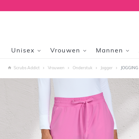
Unisex
Vrouwen
Mannen
Scrubs Addict
Vrouwen
Onderstuk
Jogger
JOGGING 