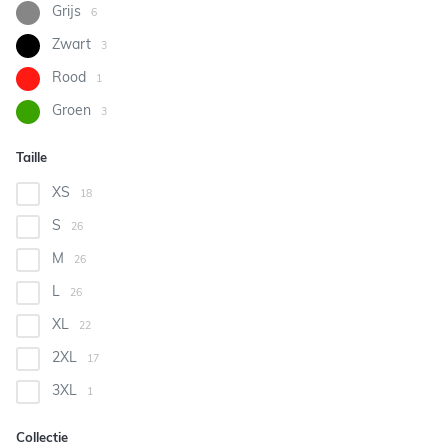
Grijs
6
Zwart
3
Rood
1
Groen
3
Taille
XS
18
S
26
M
26
L
26
XL
22
2XL
17
3XL
1
Collectie