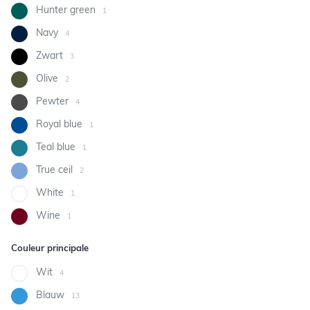
Hunter green
1
Navy
4
Zwart
3
Olive
2
Pewter
4
Royal blue
1
Teal blue
1
True ceil
2
White
1
Wine
1
Couleur principale
Wit
4
Blauw
13