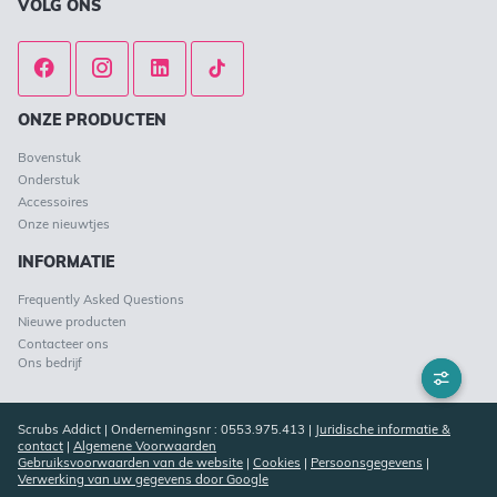
VOLG ONS
ONZE PRODUCTEN
Bovenstuk
Onderstuk
Accessoires
Onze nieuwtjes
INFORMATIE
Frequently Asked Questions
Nieuwe producten
Contacteer ons
Ons bedrijf
Scrubs Addict | Ondernemingsnr : 0553.975.413 |
Juridische informatie &
contact
|
Algemene Voorwaarden
Gebruiksvoorwaarden van de website
|
Cookies
|
Persoonsgegevens
|
Verwerking van uw gegevens door Google