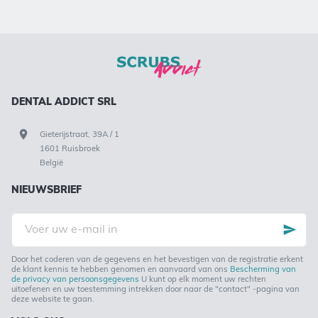
DENTAL ADDICT SRL
Gieterijstraat, 39A / 1
1601 Ruisbroek
België
NIEUWSBRIEF
Voer
uw
e-
mail
in
Door het coderen van de gegevens en het bevestigen van de registratie erkent
de klant kennis te hebben genomen en aanvaard van ons
Bescherming van
de privacy van persoonsgegevens
U kunt op elk moment uw rechten
uitoefenen en uw toestemming intrekken door naar de "contact" -pagina van
deze website te gaan.