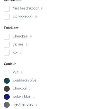
Beschikbaar
Niet beschikbaar
5
Op voorraad
25
Fabrikant
Cherokee
5
Dickies
8
Koi
17
Couleur
Wit
3
Caribbean blue
4
Charcoal
1
Galaxy blue
1
Heather grey
1