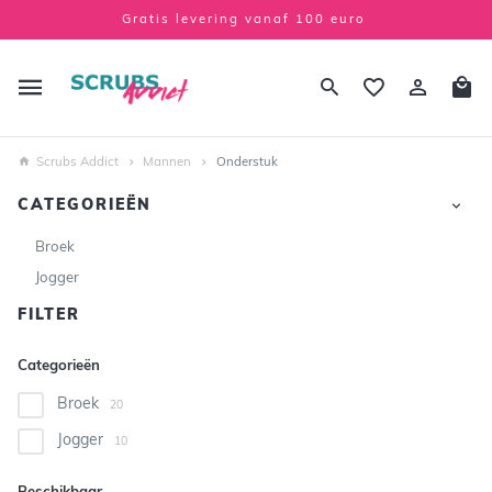
Gratis levering vanaf 100 euro
Scrubs Addict
Mannen
Onderstuk
CATEGORIEËN
Broek
Jogger
FILTER
Categorieën
Broek
20
Jogger
10