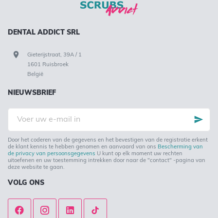
DENTAL ADDICT SRL
Gieterijstraat, 39A / 1
1601 Ruisbroek
België
NIEUWSBRIEF
Voer
uw
e-
mail
in
Door het coderen van de gegevens en het bevestigen van de registratie erkent
de klant kennis te hebben genomen en aanvaard van ons
Bescherming van
de privacy van persoonsgegevens
U kunt op elk moment uw rechten
uitoefenen en uw toestemming intrekken door naar de "contact" -pagina van
deze website te gaan.
VOLG ONS