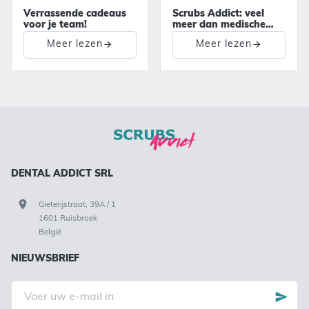
Verrassende cadeaus
Scrubs Addict: veel
voor je team!
meer dan medische
outfits!
Meer lezen
Meer lezen
DENTAL ADDICT SRL
Gieterijstraat, 39A / 1
1601 Ruisbroek
België
NIEUWSBRIEF
Voer
uw
e-