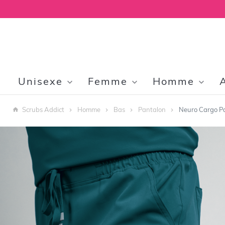
Unisexe
Femme
Homme
Scrubs Addict
Homme
Bas
Pantalon
Neuro Cargo P